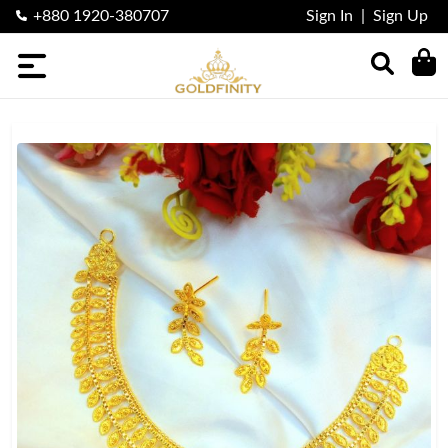
+880 1920-380707
Sign In
|
Sign Up
Categories
Nosepin
finger
Ring
Earring
Locket
Necklace