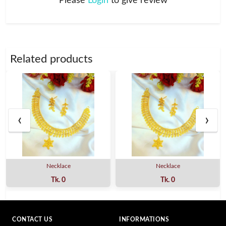
Please
Login
to give review
Related products
‹
›
Necklace
Necklace
Tk. 0
Tk. 0
CONTACT US
INFORMATIONS